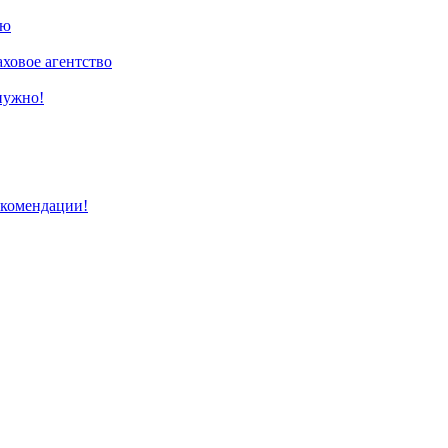
ию
аховое агентство
нужно!
екомендации!