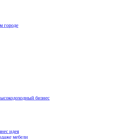
м городе
высокодоходный бизнес
знес идея
родаже мебели