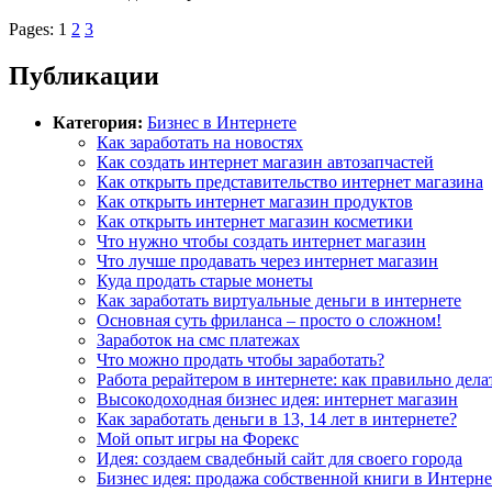
Pages: 1
2
3
Публикации
Категория:
Бизнес в Интернете
Как заработать на новостях
Как создать интернет магазин автозапчастей
Как открыть представительство интернет магазина
Как открыть интернет магазин продуктов
Как открыть интернет магазин косметики
Что нужно чтобы создать интернет магазин
Что лучше продавать через интернет магазин
Куда продать старые монеты
Как заработать виртуальные деньги в интернете
Основная суть фриланса – просто о сложном!
Заработок на смс платежах
Что можно продать чтобы заработать?
Работа рерайтером в интернете: как правильно дела
Высокодоходная бизнес идея: интернет магазин
Как заработать деньги в 13, 14 лет в интернете?
Мой опыт игры на Форекс
Идея: создаем свадебный сайт для своего города
Бизнес идея: продажа собственной книги в Интерне