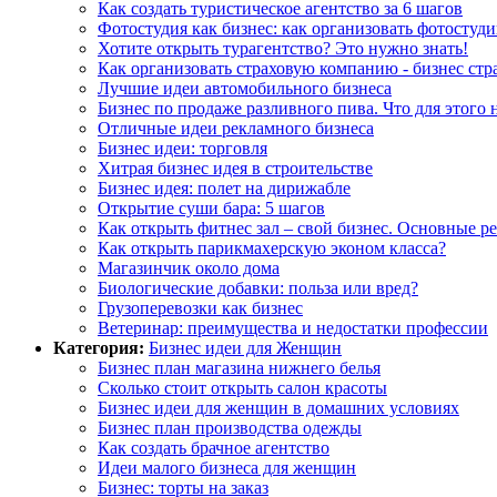
Как создать туристическое агентство за 6 шагов
Фотостудия как бизнес: как организовать фотостуд
Хотите открыть турагентство? Это нужно знать!
Как организовать страховую компанию - бизнес стр
Лучшие идеи автомобильного бизнеса
Бизнес по продаже разливного пива. Что для этого 
Отличные идеи рекламного бизнеса
Бизнес идеи: торговля
Хитрая бизнес идея в строительстве
Бизнес идея: полет на дирижабле
Открытие суши бара: 5 шагов
Как открыть фитнес зал – свой бизнес. Основные р
Как открыть парикмахерскую эконом класса?
Магазинчик около дома
Биологические добавки: польза или вред?
Грузоперевозки как бизнес
Ветеринар: преимущества и недостатки профессии
Категория:
Бизнес идеи для Женщин
Бизнес план магазина нижнего белья
Сколько стоит открыть салон красоты
Бизнес идеи для женщин в домашних условиях
Бизнес план производства одежды
Как создать брачное агентство
Идеи малого бизнеса для женщин
Бизнес: торты на заказ