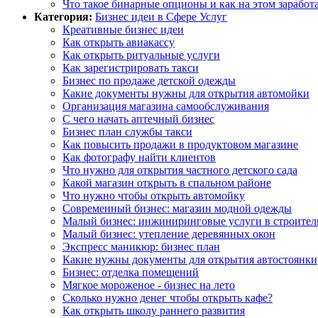
Что такое бинарные опционы и как на этом заработ
Категория:
Бизнес идеи в Сфере Услуг
Креативные бизнес идеи
Как открыть авиакассу
Как открыть ритуальные услуги
Как зарегистрировать такси
Бизнес по продаже детской одежды
Какие документы нужны для открытия автомойки
Организация магазина самообслуживания
С чего начать аптечный бизнес
Бизнес план службы такси
Как повысить продажи в продуктовом магазине
Как фотографу найти клиентов
Что нужно для открытия частного детского сада
Какой магазин открыть в спальном районе
Что нужно чтобы открыть автомойку
Современный бизнес: магазин модной одежды
Малый бизнес: инжиниринговые услуги в строител
Малый бизнес: утепление деревянных окон
Экспресс маникюр: бизнес план
Какие нужны документы для открытия автостоянки
Бизнес: отделка помещений
Мягкое мороженое - бизнес на лето
Сколько нужно денег чтобы открыть кафе?
Как открыть школу раннего развития