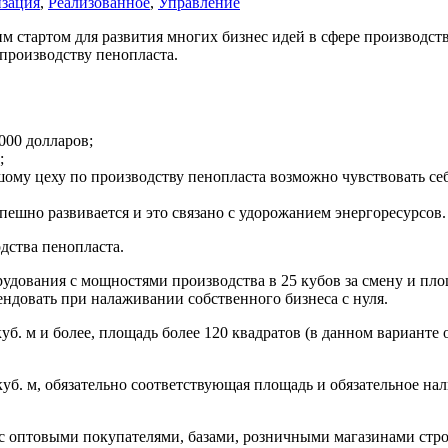
зация
,
Реализованное
,
Управление
 стартом для развития многих бизнес идей в сфере производств
 производству пенопласта.
000 долларов;
;
ому цеху по производству пенопласта возможно чувствовать се
пешно развивается и это связано с удорожанием энергоресурсов.
дства пенопласта.
удования с мощностями производства в 25 кубов за смену и пло
ндовать при налаживании собственного бизнеса с нуля.
уб. м и более, площадь более 120 квадратов (в данном вариант
уб. м, обязательно соответствующая площадь и обязательное на
 с оптовыми покупателями, базами, розничными магазинами стро