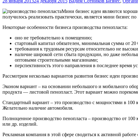
28 января 2013
24 декабря 2015
Вадим Сотников
Бизнес
,
Органи
Мини бизнес идеи являются хорошим
получилось реализовать практически, является мини бизнес по
Некоторые особенности бизнеса производства пенопласта:
оно не требовательно к помещению;
стартовый капитал обязателен, минимальная сумма от 20 
требования к трудовым ресурсам относительно не высоки
наличие широкой сети сбыта продукции, но даже небольш
оптовыми строительными магазинами;
перспективность этого направления в последнее время ус
Рассмотрим несколько вариантов развития бизнес идеи произво
Эконом вариант – на основании небольшого и мобильного обор
продукта — листовой пенопласт. Этот вариант можно порекоме
Стандартный вариант – это производство с мощностями в 100 к
Желательно наличие автомобиля.
Полноценное производство пенопласта – производство от 100 к
или др. изделий.
Рекламная компания в этой сфере сводиться к активной работе