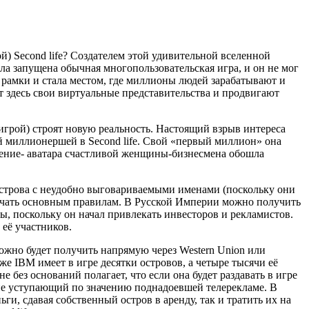
й) Second life? Создателем этой удивительной вселенной
ла запущена обычная многопользовательская игра, и он не мог
е рамки и стала местом, где миллионы людей зарабатывают и
т здесь свои виртуальные представительства и продвигают
 игрой) строят новую реальность. Настоящий взрыв интереса
й миллионершей в Second life. Свой «первый миллион» она
жение- аватара счастливой женщины-бизнесмена обошла
е острова с неудобно выговариваемыми именами (поскольку они
бучать основным правилам. В Русской Империи можно получить
ы, поскольку он начал привлекать инвесторов и рекламистов.
 её участников.
можно будет получить напрямую через Western Union или
е IBM имеет в игре десятки островов, а четыре тысячи её
е без оснований полагает, что если она будет раздавать в игре
 не уступающий по значению поднадоевшей телерекламе. В
ги, сдавая собственный остров в аренду, так и тратить их на