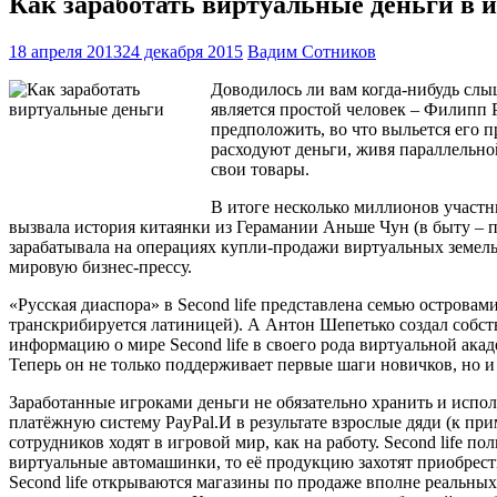
Как заработать виртуальные деньги в 
18 апреля 2013
24 декабря 2015
Вадим Сотников
Доводилось ли вам когда-нибудь слыш
является простой человек – Филипп Р
предположить, во что выльется его п
расходуют деньги, живя параллельно
свои товары.
В итоге несколько миллионов участни
вызвала история китаянки из Герамании Аньше Чун (в быту – п
зарабатывала на операциях купли-продажи виртуальных земель
мировую бизнес-прессу.
«Русская диаспора» в Second life представлена семью острова
транскрибируется латиницей). А Антон Шепетько создал собст
информацию о мире Second life в своего рода виртуальной ака
Теперь он не только поддерживает первые шаги новичков, но и
Заработанные игроками деньги не обязательно хранить и исполь
платёжную систему PayPal.И в результате взрослые дяди (к пр
сотрудников ходят в игровой мир, как на работу. Second life п
виртуальные автомашинки, то её продукцию захотят приобрест
Second life открываются магазины по продаже вполне реальных т