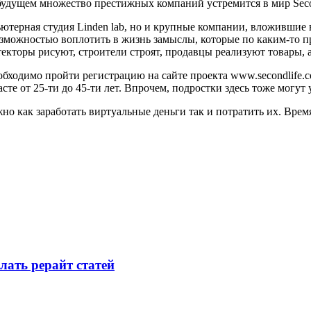
удущем множество престижных компаний устремится в мир Secon
пьютерная студия Linden lab, но и крупные компании, вложившие
озможностью воплотить в жизнь замыслы, которые по каким-то п
итекторы рисуют, строители строят, продавцы реализуют товары
еобходимо пройти регистрацию на сайте проекта www.secondlife.
те от 25-ти до 45-ти лет. Впрочем, подростки здесь тоже могут 
о как заработать виртуальные деньги так и потратить их. Время 
лать рерайт статей