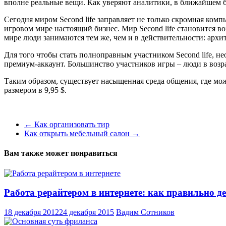
вполне реальные вещи. Как уверяют аналитики, в ближайшем б
Сегодня миром Second life заправляет не только скромная ком
игровом мире настоящий бизнес. Мир Second life становится в
мире люди занимаются тем же, чем и в действительности: арх
Для того чтобы стать полноправным участником Second life, н
премиум-аккаунт. Большинство участников игры – люди в возрас
Таким образом, существует насыщенная среда общения, где можн
размером в 9,95 $.
←
Как организовать тир
Как открыть мебельный салон
→
Вам также может понравиться
Работа рерайтером в интернете: как правильно де
18 декабря 2012
24 декабря 2015
Вадим Сотников