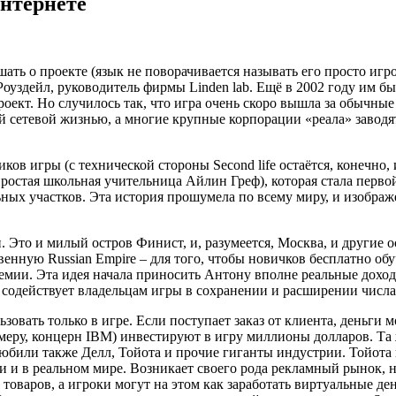
интернете
ать о проекте (язык не поворачивается называть его просто игро
оуздейл, руководитель фирмы Linden lab. Ещё в 2002 году им бы
роект. Но случилось так, что игра очень скоро вышла за обычны
й сетевой жизнью, а многие крупные корпорации «реала» заводя
ков игры (с технической стороны Second life остаётся, конечно,
ростая школьная учительница Айлин Греф), которая стала перво
ных участков. Эта история прошумела по всему миру, и изобра
ми. Это и милый остров Финист, и, разумеется, Москва, и други
венную Russian Empire – для того, чтобы новичков бесплатно о
демии. Эта идея начала приносить Антону вполне реальные доход
 содействует владельцам игры в сохранении и расширении числа
зовать только в игре. Если поступает заказ от клиента, деньги 
имеру, концерн IBM) инвестируют в игру миллионы долларов. Та ж
олюбили также Делл, Тойота и прочие гиганты индустрии. Тойота н
и и в реальном мире. Возникает своего рода рекламный рынок,
оваров, а игроки могут на этом как заработать виртуальные день