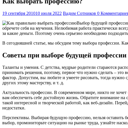
Как выбрать профессию?
19 сентября 2010
10 июля 2022
Вадим Сотников
0 Комментарие
Выбор будущей профессии 
обречете себя на мучения. Нелюбимая работа практически всегд
за какие деньги. Поэтому очень серьезно необходимо подходить
В сегодняшней статье, мы обсудим тему выбора профессии. Как
Советы при выборе будущей профессии
Таланты и умения. С детства, мудрые родители стараются распо
принимать решения, поэтому, первое что нужно сделать – это 
фактор. Допустим, вы любите и умеете рисовать, тогда нужно с
других этому мастерству, и т. д.
Актуальность профессии. В современном мире, никто не хочет
вам обеспечить себе достойную жизнь. Обратите внимание на 
такой интересной и творческой работой, как веб-дизайн. Пере
недостатки.
Перспективы. Выбирая будущую профессию, нельзя оставить бе
выбор, промониторьте ситуацию на рынке труда, узнайте наско