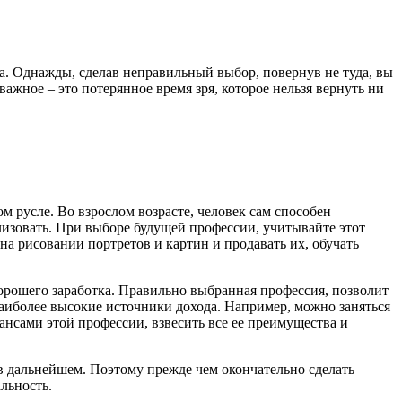
ка. Однажды, сделав неправильный выбор, повернув не туда, вы
ажное – это потерянное время зря, которое нельзя вернуть ни
м русле. Во взрослом возрасте, человек сам способен
лизовать. При выборе будущей профессии, учитывайте этот
на рисовании портретов и картин и продавать их, обучать
хорошего заработка. Правильно выбранная профессия, позволит
аиболее высокие источники дохода. Например, можно заняться
юансами этой профессии, взвесить все ее преимущества и
в дальнейшем. Поэтому прежде чем окончательно сделать
льность.