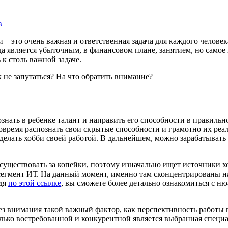
в
– это очень важная и ответственная задача для каждого челове
а является убыточным, в финансовом плане, занятием, но самое в
 к столь важной задаче.
 не запутаться? На что обратить внимание?
знать в ребенке талант и направить его способности в правильно
вовремя распознать свои скрытые способности и грамотно их реа
делать хобби своей работой. В дальнейшем, можно зарабатывать 
 существовать за копейки, поэтому изначально ищет источники 
сегмент ИТ. На данный момент, именно там сконцентрированы н
йдя
по этой ссылке
, вы сможете более детально ознакомиться с н
з внимания такой важный фактор, как перспективность работы 
лько востребованной и конкурентной является выбранная специа