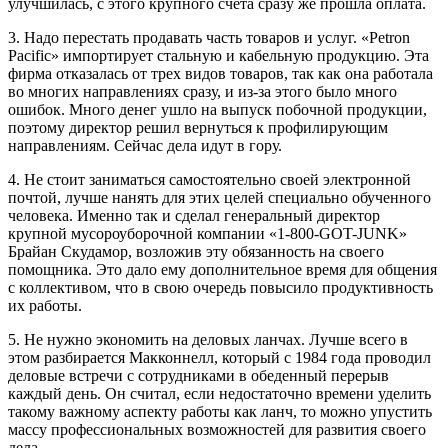
улучшилась, с этого крупного счета сразу же прошла оплата.
3. Надо перестать продавать часть товаров и услуг. «Petron
Pacific» импортирует стальную и кабельную продукцию. Эта
фирма отказалась от трех видов товаров, так как она работала
во многих направлениях сразу, и из-за этого было много
ошибок. Много денег ушло на выпуск побочной продукции,
поэтому директор решил вернуться к профилирующим
направлениям. Сейчас дела идут в гору.
4. Не стоит заниматься самостоятельно своей электронной
почтой, лучше нанять для этих целей специально обученного
человека. Именно так и сделал генеральный директор
крупной мусороуборочной компании «1-800-GOT-JUNK»
Брайан Скудамор, возложив эту обязанность на своего
помощника. Это дало ему дополнительное время для общения
с коллективом, что в свою очередь повысило продуктивность
их работы.
5. Не нужно экономить на деловых ланчах. Лучше всего в
этом разбирается Макконнелл, который с 1984 года проводил
деловые встречи с сотрудниками в обеденный перерыв
каждый день. Он считал, если недостаточно времени уделить
такому важному аспекту работы как ланч, то можно упустить
массу профессиональных возможностей для развития своего
дела.