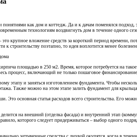
ма
понятиями как дом и коттедж. Да и к дачам поменялся подход, 
современным технологиям воздвигнуть дом в течение одного сезо
 это крупное вложение средств за короткий период времени, пот
и к строительству поэтапно, то идея воплотится менее болезнен
дома
ирпича площадью в 250 м2. Время, которое потребуется на такое 
весь процесс, включающий не только пошаговое финансирование, 
вому этапу и заняться изготовлением фундамента. Чтобы нескол
тажа. Также можно на этом этапе залить фундамент для крыльца
и. Это основная статья расходов всего строительства. Его можн
 делится на внешний (отделка фасада) и внутренний этап (комм
равило, которого следует придерживаться – выбор одного подря
чально затраченные средства с лихвой окупятся, когда в течени