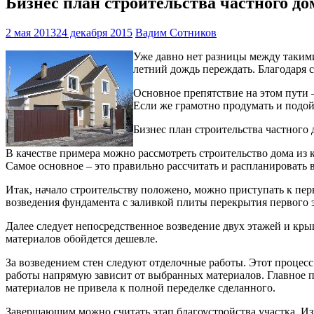
Бизнес план строительства частного до
2 мая 2013
24 декабря 2015
Вадим Сотников
Уже давно нет разницы между такими 
летний дождь переждать. Благодаря 
Основное препятствие на этом пути –
Если же грамотно продумать и подойт
Бизнес план строительства частного 
В качестве примера можно рассмотреть строительство дома из к
Самое основное – это правильно рассчитать и распланировать 
Итак, начало строительству положено, можно приступать к пер
возведения фундамента с заливкой плиты перекрытия первого э
Далее следует непосредственное возведение двух этажей и крыш
материалов обойдется дешевле.
За возведением стен следуют отделочные работы. Этот процесс
работы напрямую зависит от выбранных материалов. Главное п
материалов не привела к полной переделке сделанного.
Завершающим можно считать этап благоустройства участка. Изна